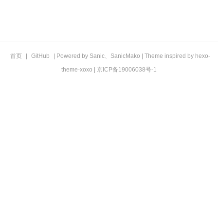
首页
|
GitHub
| Powered by
Sanic
、
SanicMako
| Theme inspired by
hexo-
theme-xoxo
|
京ICP备19006038号-1