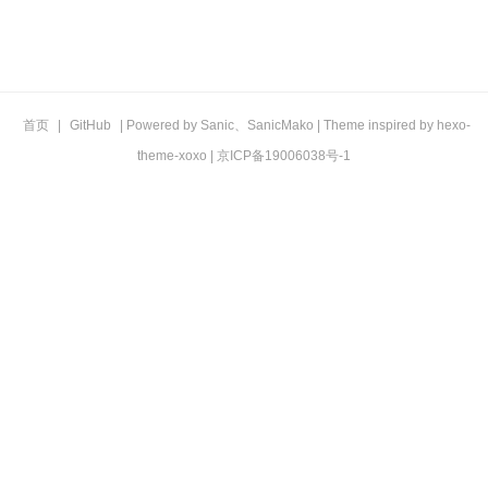
首页
|
GitHub
| Powered by
Sanic
、
SanicMako
| Theme inspired by
hexo-
theme-xoxo
|
京ICP备19006038号-1