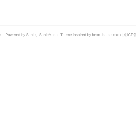
b
| Powered by
Sanic
、
SanicMako
| Theme inspired by
hexo-theme-xoxo
|
京ICP备