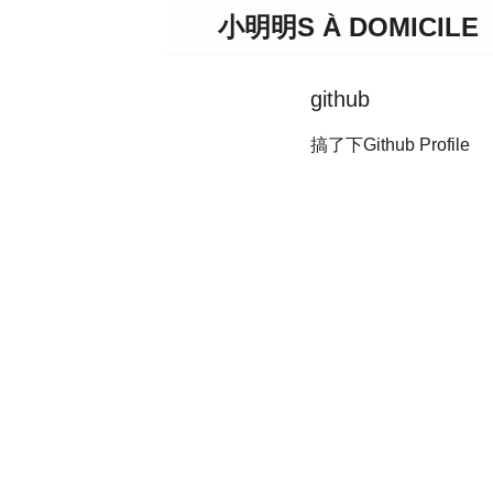
小明明S À DOMICILE
github
搞了下Github Profile