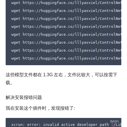
wget https://huggingface.co/lllyasviel/ControlNet-v
wget https://huggingface.co/lllyasviel/ControlNet-v
wget https://huggingface.co/lllyasviel/ControlNet-v
wget https://huggingface.co/lllyasviel/ControlNet-v
wget https://huggingface.co/lllyasviel/ControlNet-v
wget https://huggingface.co/lllyasviel/ControlNet-v
wget https://huggingface.co/lllyasviel/ControlNet-v
这些模型文件都在 1.3G 左右，文件比较大，可以按需下
载。
解决安装报错问题
我在安装这个插件时，发现报错了:
xcrun: error: invalid active developer path 
(
/Libra